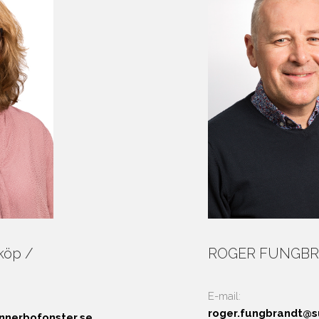
ROGER FUNGBRA
köp /
E-mail:
roger.fungbrandt@s
nnerbofonster.se