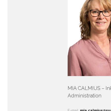
MIA CALMIUS – In
Administration
E-mail:
mia.calmius@su