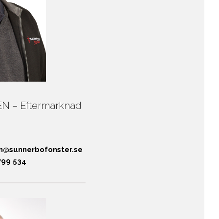
 – Eftermarknad
en@sunnerbofonster.se
799 534