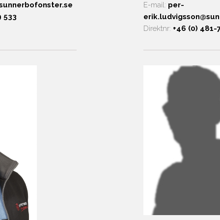
E-mail:
per-
sunnerbofonster.se
erik.ludvigsson@sun
9 533
Direktnr:
+46 (0) 481-