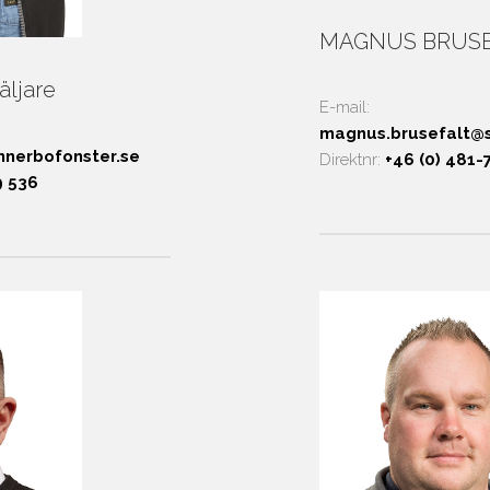
MAGNUS BRUSEF
ljare
E-mail:
magnus.brusefalt@s
nnerbofonster.se
Direktnr:
+46 (0) 481-
9 536
.