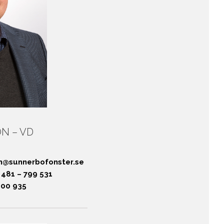
N – VD
on@sunnerbofonster.se
 481 – 799 531
 00 935