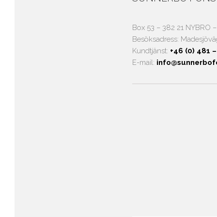
Box 53 – 382 21 NYBRO –
Besöksadress: Madesjövä
Kundtjänst:
+46 (0) 481 
E-mail:
info@sunnerbof