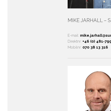
MIKE JARHALL – Sä
E-mail:
mike.jarhall@su
Direktnr:
+46 (0) 481-79
Mobilnr:
070 38 13 316