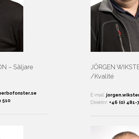
 – Säljare
JÖRGEN WIKSTEN
/Kvalité
nerbofonster.se
E-mail:
jorgen.wikst
9 510
Direktnr:
+46 (0) 481-