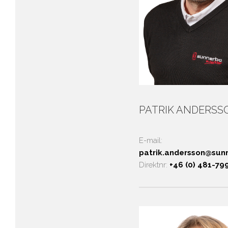
PATRIK ANDERSSON
E-mail:
patrik.andersson@sun
Direktnr:
+46 (0) 481-79