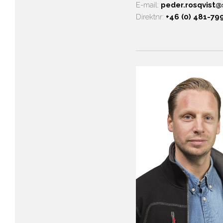
E-mail:
peder.rosqvist@
Direktnr:
+46 (0) 481-79
1