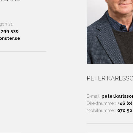
gen 21
– 799 530
onster.se
PETER KARLSSO
E-
m
ail:
peter.karlss
Direktnummer:
+46 (0)
Mobilnummer:
070 52