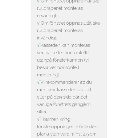
√
Om fönstret öppnas inåt ska
rulldraperiet monteras
utvändigt.
√
Om fönstret öppnas utåt ska
rulldraperiet monteras
invändigt.
√
Kassetten kan monteras
vertikalt eller horisontellt
utanpå fönsterkarmen (vi
beskriver horisontell
montering).
√
Vi rekommenderar att du
monterar kassetten upptill
eller på den sida där det
vanliga fönstrets gångjärn
sitter.
√
I karmen kring
fönsteröppningen måste den
plana ytan vara minst 2,5 cm