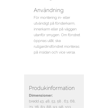
Användning
För montering in- eller
utvändigt på fönsterkarm,
innerkarm eller på väggen
utanför smygen. Om fönstret
öppnas utåt, ska
rullgardinsfönstret monteras
på insidan och vice versa.
Produkinformation
Dimensioner:
bredd 43, 48, 53, 58 , 63, 68,
73, 78, 83, 88, 93, 98, 103,