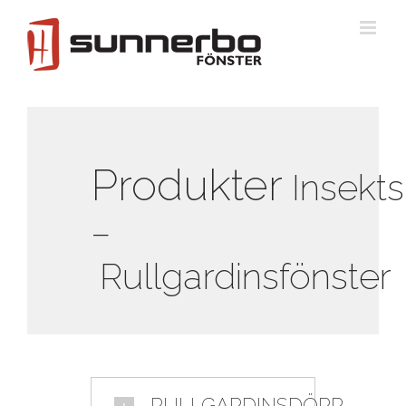
Fortsätt
till
innehållet
Produkter
Insekts
–
Rullgardinsfönster
RULLGARDINSDÖRR