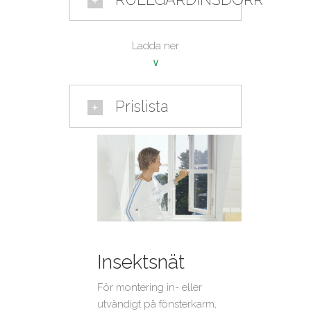
Ladda ner
∨
Prislista
Insektsnät
För montering in- eller
utvändigt på fönsterkarm,